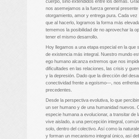
cuerpo, sino extendidos entre los demás. Gra
nos asemejamos a la fuerza general presente 
otorgamiento, amor y entrega pura. Cada vez
que al hacerlo, logramos la forma más elevad
tememos la posibilidad de no aprovechar la o
tener el mismo desarrollo.
Hoy llegamos a una etapa especial en la que s
de existencia más integral. Nuestro mundo es
ego humano alcanza extremos que nos impiden
dificultades en las relaciones, las crisis y g
y la depresión. Dado que la dirección del des
conectividad frente a egoísmo—, nos enfrent
precedentes.
Desde la perspectiva evolutiva, lo que perci
un ser humano y de una humanidad nuevos. Co
especie humana a evolucionar, a transitar de 
vive aislado, a una percepción integral, com
solo, dentro del colectivo. Así como la natura
y forman un mecanismo integral único, así de