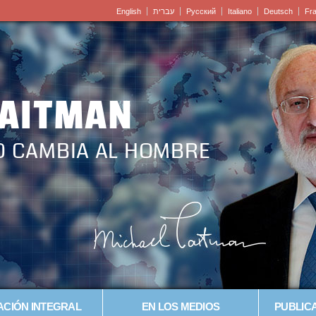
English
עברית
Pусский
Italiano
Deutsch
Fr
LAITMAN
O CAMBIA AL HOMBRE
CIÓN INTEGRAL
EN LOS MEDIOS
PUBLICA