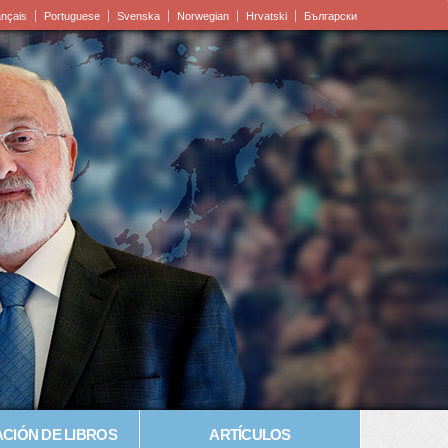
ançais
Portuguese
Svenska
Norwegian
Hrvatski
Български
CIÓN DE LIBROS
ARTÍCULOS