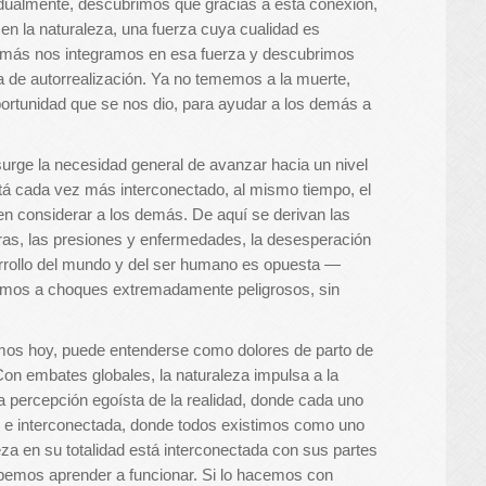
dualmente, descubrimos que gracias a esta conexión,
en la naturaleza, una fuerza cuya cualidad es
 más nos integramos en esa fuerza y descubrimos
a de autorrealización. Ya no tememos a la muerte,
portunidad que se nos dio, para ayudar a los demás a
urge la necesidad general de avanzar hacia un nivel
tá cada vez más interconectado, al mismo tiempo, el
 considerar a los demás. De aquí se derivan las
uerras, las presiones y enfermedades, la desesperación
arrollo del mundo y del ser humano es opuesta —
amos a choques extremadamente peligrosos, sin
bimos hoy, puede entenderse como dolores de parto de
n embates globales, la naturaleza impulsa a la
la percepción egoísta de la realidad, donde cada uno
ún e interconectada, donde todos existimos como uno
leza en su totalidad está interconectada con sus partes
bemos aprender a funcionar. Si lo hacemos con