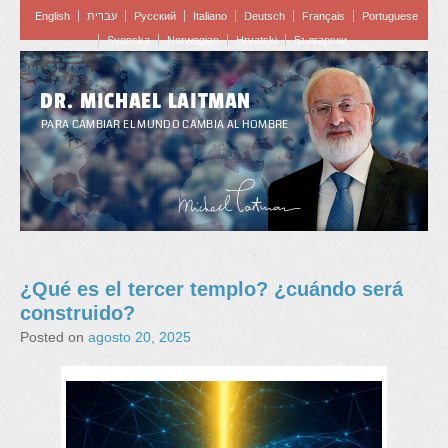
English
עברית
Pусский
Italiano
Deutsch
Français
Portuguese
Svenska
Norwegian
Hrvatski
Български
DR. MICHAEL LAITMAN
PARA CAMBIAR EL MUNDO CAMBIA AL HOMBRE
¿Qué es el tercer templo? ¿cuándo será
construido?
Posted on
agosto 20, 2025