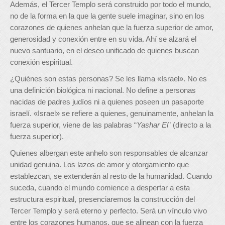
Además, el Tercer Templo será construido por todo el mundo,
no de la forma en la que la gente suele imaginar, sino en los
corazones de quienes anhelan que la fuerza superior de amor,
generosidad y conexión entre en su vida. Ahí se alzará el
nuevo santuario, en el deseo unificado de quienes buscan
conexión espiritual.
¿Quiénes son estas personas? Se les llama «Israel». No es
una definición biológica ni nacional. No define a personas
nacidas de padres judíos ni a quienes poseen un pasaporte
israelí. «Israel» se refiere a quienes, genuinamente, anhelan la
fuerza superior, viene de las palabras “
Yashar El
” (directo a la
fuerza superior).
Quienes albergan este anhelo son responsables de alcanzar
unidad genuina. Los lazos de amor y otorgamiento que
establezcan, se extenderán al resto de la humanidad. Cuando
suceda, cuando el mundo comience a despertar a esta
estructura espiritual, presenciaremos la construcción del
Tercer Templo y será eterno y perfecto. Será un vínculo vivo
entre los corazones humanos, que se alinean con la fuerza