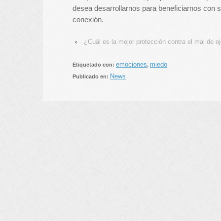
desea desarrollarnos para beneficiarnos con s
conexión.
‹
¿Cuál es la mejor protección contra el mal de o
emociones
miedo
Etiquetado con:
,
News
Publicado en: