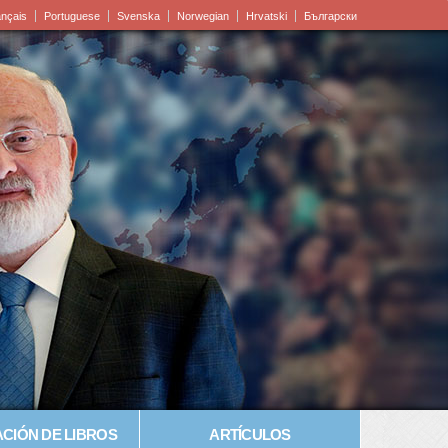
ançais
Portuguese
Svenska
Norwegian
Hrvatski
Български
CIÓN DE LIBROS
ARTÍCULOS