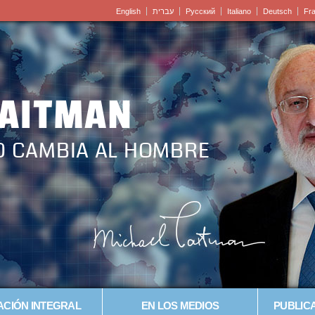
English
עברית
Pусский
Italiano
Deutsch
Fr
LAITMAN
O CAMBIA AL HOMBRE
CIÓN INTEGRAL
EN LOS MEDIOS
PUBLICA