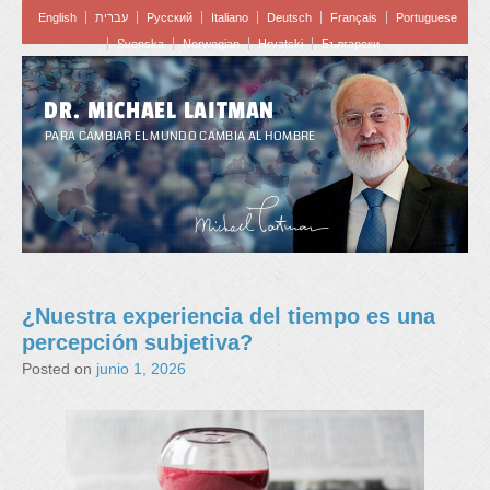
English
עברית
Pусский
Italiano
Deutsch
Français
Portuguese
Svenska
Norwegian
Hrvatski
Български
DR. MICHAEL LAITMAN
PARA CAMBIAR EL MUNDO CAMBIA AL HOMBRE
¿Nuestra experiencia del tiempo es una
percepción subjetiva?
Posted on
junio 1, 2026