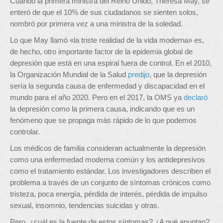
Cuando la primera ministra del Reino Unido, Theresa May, se
enteró de que el 10% de sus ciudadanos se sienten solos,
nombró por primera vez a una ministra de la soledad.
Lo que May llamó «la triste realidad de la vida moderna» es,
de hecho, otro importante factor de la epidemia global de
depresión que está en una espiral fuera de control. En el 2010,
la Organización Mundial de la Salud
predijo
, que la depresión
sería la segunda causa de enfermedad y discapacidad en el
mundo para el año 2020. Pero en el 2017, la OMS ya
declaró
la depresión como la primera causa, indicando que es un
fenómeno que se propaga más rápido de lo que podemos
controlar.
Los médicos de familia consideran actualmente la depresión
como una enfermedad moderna común y los antidepresivos
como el tratamiento estándar. Los investigadores describen el
problema a través de un conjunto de síntomas crónicos como
tristeza, poca energía, pérdida de interés, pérdida de impulso
sexual, insomnio, tendencias suicidas y otras.
Pero, ¿cuál es la fuente de estos síntomas? ¿A qué apuntan?