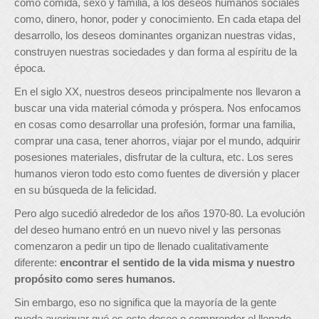
como comida, sexo y familia, a los deseos humanos sociales
como, dinero, honor, poder y conocimiento. En cada etapa del
desarrollo, los deseos dominantes organizan nuestras vidas,
construyen nuestras sociedades y dan forma al espíritu de la
época.
En el siglo XX, nuestros deseos principalmente nos llevaron a
buscar una vida material cómoda y próspera. Nos enfocamos
en cosas como desarrollar una profesión, formar una familia,
comprar una casa, tener ahorros, viajar por el mundo, adquirir
posesiones materiales, disfrutar de la cultura, etc. Los seres
humanos vieron todo esto como fuentes de diversión y placer
en su búsqueda de la felicidad.
Pero algo sucedió alrededor de los años 1970-80. La evolución
del deseo humano entró en un nuevo nivel y las personas
comenzaron a pedir un tipo de llenado cualitativamente
diferente:
encontrar el sentido de la vida misma y nuestro
propósito como seres humanos.
Sin embargo, eso no significa que la mayoría de la gente
pueda averiguar qué es este deseo o comprender el llenado