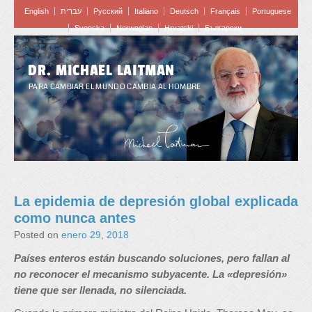
English
עברית
Pусский
Italiano
Deutsch
Français
Portuguese
Svenska
Norwegian
Hrvatski
Български
DR. MICHAEL LAITMAN
PARA CAMBIAR EL MUNDO CAMBIA AL HOMBRE
La epidemia de depresión global explicada
como nunca antes
Posted on
enero 29, 2018
Países enteros están buscando soluciones, pero fallan al
no reconocer el mecanismo subyacente. La «depresión»
tiene que ser llenada, no silenciada.