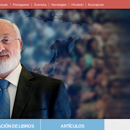
ançais
Portuguese
Svenska
Norwegian
Hrvatski
Български
CIÓN DE LIBROS
ARTÍCULOS