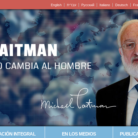
English
עברית
Pусский
Italiano
Deutsch
Fr
LAITMAN
O CAMBIA AL HOMBRE
CIÓN INTEGRAL
EN LOS MEDIOS
PUBLICA