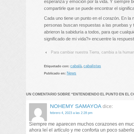
esperanza y emoción por la vida. Y siempre 
compartirle que se puede encontrar el signific
Cada uno tiene un punto en el corazón. En la 
personas buscan respuestas a las pruebas y tr
abrieron la sabiduría a todos, para que cualq
significado de mi vida?» encuentre la respuesta
‹
Para cambiar nuestra Tierra, cambia a la huma
cabalá
cabalistas
Etiquetado con:
,
News
Publicado en:
UN COMENTARIO SOBRE “
ENTENDIENDO EL PUNTO EN EL 
NOHEMY SAMAYOA
dice:
febrero 4, 2023 a las 2:28 pm
Siempre me aparecen muchos corazones en muchas
ahora leí el artículo y me conforta un poco saber