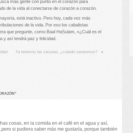
busca más gente con punto en el corazón para
ado de la vida al conectarse de corazón a corazón.
mayoría, está inactivo. Pero hoy, cada vez más
ibulaciones de la vida. Por eso los cabalistas
uiera que pregunte, como Baal HaSulam, «¿Cuál es el
 y así tendrá paz y felicidad.
nidad
Ya tenemos las vacunas, ¿cuándo sanaremos?
›
CORAZÓN
”
 cosas, en la comida en el café en el agua y así,
lo,pero si pudiera saber más me gustaría, porque también