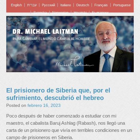
English
עברית
Pусский
Italiano
Deutsch
Français
Portuguese
Svenska
Norwegian
Hrvatski
Български
DR. MICHAEL LAITMAN
PARA CAMBIAR EL MUNDO CAMBIA AL HOMBRE
El prisionero de Siberia que, por el
sufrimiento, descubrió el hebreo
Posted on
febrero 16, 2023
Poco después de haber comenzado a estudiar con mi
maestro, el cabalista Baruj Ashlag (Rabash), nos llegó una
carta de un prisionero que vivía en terribles condiciones en un
campo de prisioneros en Siberia.