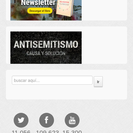
11,056
109,623
15,300