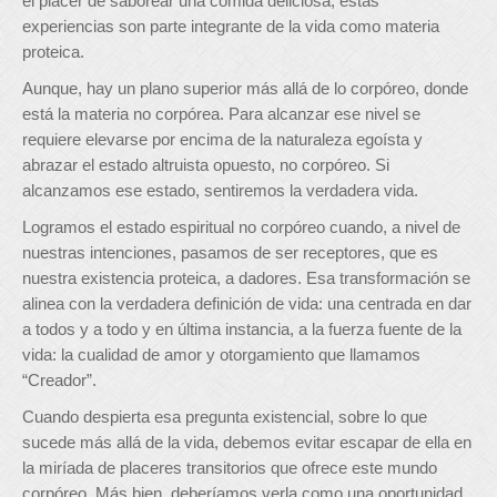
el placer de saborear una comida deliciosa, estas
experiencias son parte integrante de la vida como materia
proteica.
Aunque, hay un plano superior más allá de lo corpóreo, donde
está la materia no corpórea. Para alcanzar ese nivel se
requiere elevarse por encima de la naturaleza egoísta y
abrazar el estado altruista opuesto, no corpóreo. Si
alcanzamos ese estado, sentiremos la verdadera vida.
Logramos el estado espiritual no corpóreo cuando, a nivel de
nuestras intenciones, pasamos de ser receptores, que es
nuestra existencia proteica, a dadores. Esa transformación se
alinea con la verdadera definición de vida: una centrada en dar
a todos y a todo y en última instancia, a la fuerza fuente de la
vida: la cualidad de amor y otorgamiento que llamamos
“Creador”.
Cuando despierta esa pregunta existencial, sobre lo que
sucede más allá de la vida, debemos evitar escapar de ella en
la miríada de placeres transitorios que ofrece este mundo
corpóreo. Más bien, deberíamos verla como una oportunidad