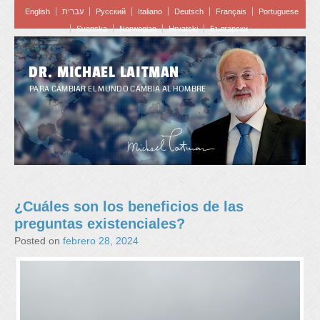
English
עברית
Pусский
Italiano
Deutsch
Français
Portuguese
Svenska
Norwegian
Hrvatski
Български
DR. MICHAEL LAITMAN
PARA CAMBIAR EL MUNDO CAMBIA AL HOMBRE
¿Cuáles son los beneficios de las
preguntas existenciales?
Posted on
febrero 28, 2024