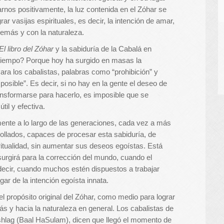
tarnos positivamente, la luz contenida en
el
Zóhar se
ar vasijas espirituales, es decir, la intención de amar,
demás y con la naturaleza.
El libro del Zóhar
y la sabiduría de la Cabalá en
 tiempo? Porque hoy ha surgido en masas la
Para los cabalistas, palabras como “prohibición” y
posible”. Es decir, si no hay en la gente el deseo de
transformarse para hacerlo, es imposible que se
til y efectiva.
nte a lo largo de las generaciones, cada vez a más
llados, capaces de procesar esta sabiduría, de
itualidad, sin aumentar sus deseos egoístas. Está
a surgirá para la corrección del mundo, cuando el
decir, cuando muchos estén dispuestos a trabajar
gar de la intención egoísta innata.
 propósito original del Zóhar, como medio para lograr
ás y hacia la naturaleza en general. Los cabalistas de
shlag (Baal HaSulam), dicen que llegó el momento de