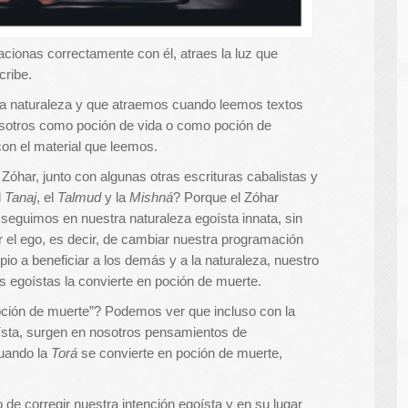
lacionas correctamente con él, atraes la luz que
cribe.
 la naturaleza y que atraemos cuando leemos textos
osotros como poción de vida o como poción de
n el material que leemos.
Zóhar, junto con algunas otras escrituras cabalistas y
l
Tanaj
, el
Talmud
y la
Mishná
? Porque el Zóhar
seguimos en nuestra naturaleza egoísta innata, sin
ir el ego, es decir, de cambiar nuestra programación
pio a beneficiar a los demás y a la naturaleza, nuestro
s egoístas la convierte en poción de muerte.
poción de muerte”? Podemos ver que incluso con la
oísta, surgen en nosotros pensamientos de
cuando la
Torá
se convierte en poción de muerte,
 de corregir nuestra intención egoísta y en su lugar