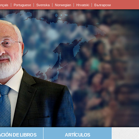
ançais
Portuguese
Svenska
Norwegian
Hrvatski
Български
CIÓN DE LIBROS
ARTÍCULOS