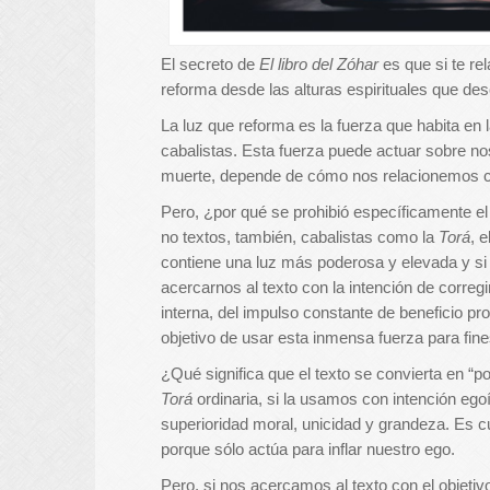
El secreto de
El libro del Zóhar
es que si te re
reforma desde las alturas espirituales que des
La luz que reforma es la fuerza que habita en
cabalistas. Esta fuerza puede actuar sobre n
muerte, depende de cómo nos relacionemos co
Pero, ¿por qué se prohibió específicamente el 
no textos, también, cabalistas como la
Torá
, e
contiene una luz más poderosa y elevada y si 
acercarnos al texto con la intención de correg
interna, del impulso constante de beneficio pro
objetivo de usar esta inmensa fuerza para fine
¿Qué significa que el texto se convierta en “
Torá
ordinaria, si la usamos con intención eg
superioridad moral, unicidad y grandeza. Es 
porque sólo actúa para inflar nuestro ego.
Pero, si nos acercamos al texto con el objetivo