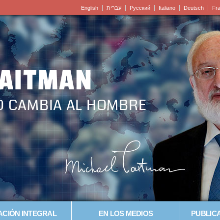
English
עברית
Pусский
Italiano
Deutsch
Fr
LAITMAN
O CAMBIA AL HOMBRE
CIÓN INTEGRAL
EN LOS MEDIOS
PUBLICA