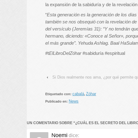
la expansión de la sabiduría y de la revelación
“
Esta generación es la generación de los días 
también se nos obsequió con la revelación de El
del versículo (Jeremías 31): “Y no tendrán q
hermano, diciendo: «Conoce al Señor», porq
el más grande”. Yehuda Ashlag. Baal HaSulam. 
#t
ElLibroDelZóhar
#sabiduría #espiritual
‹
Si Dios realmente nos ama, ¿por qué permite qu
cabalá
Zóhar
Etiquetado con:
,
News
Publicado en:
UN COMENTARIO SOBRE “
¿CUÁL ES EL SECRETO DEL LIBR
Noemi
dice: