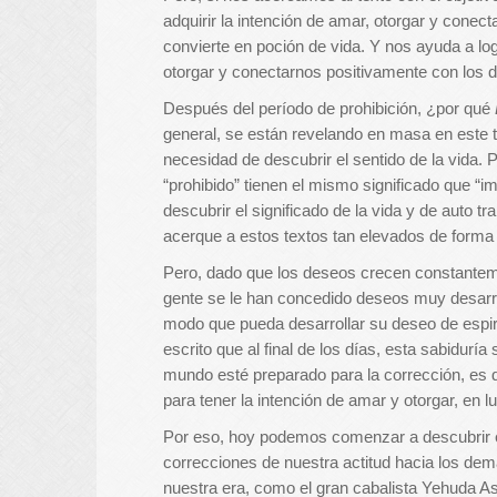
adquirir la intención de amar, otorgar y conec
convierte en poción de vida. Y nos ayuda a logr
otorgar y conectarnos positivamente con los 
Después del período de prohibición, ¿por qué
general, se están revelando en masa en este
necesidad de descubrir el sentido de la vida. 
“prohibido” tienen el mismo significado que “im
descubrir el significado de la vida y de auto 
acerque a estos textos tan elevados de forma ú
Pero, dado que los deseos crecen constanteme
gente se le han concedido deseos muy desarro
modo que pueda desarrollar su deseo de espir
escrito que al final de los días, esta sabidurí
mundo esté preparado para la corrección, es 
para tener la intención de amar y otorgar, en lu
Por eso, hoy podemos comenzar a descubrir el
correcciones de nuestra actitud hacia los dem
nuestra era, como el gran cabalista Yehuda A