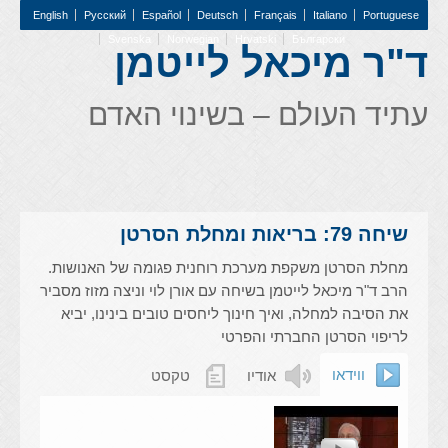
English
Pусский
Español
Deutsch
Français
Italiano
Portuguese
Svenska
Norwegian
Hrvatski
Български
ד"ר מיכאל לייטמן
עתיד העולם – בשינוי האדם
שיחה 79: בריאות ומחלת הסרטן
מחלת הסרטן משקפת מערכת רוחנית פגומה של האנושות.
הרב ד"ר מיכאל לייטמן בשיחה עם אורן לוי וניצה מזוז מסביר
את הסיבה למחלה, ואיך חינוך ליחסים טובים בינינו, יביא
לריפוי הסרטן החברתי והפרטי
ווידאו
אודיו
טקסט