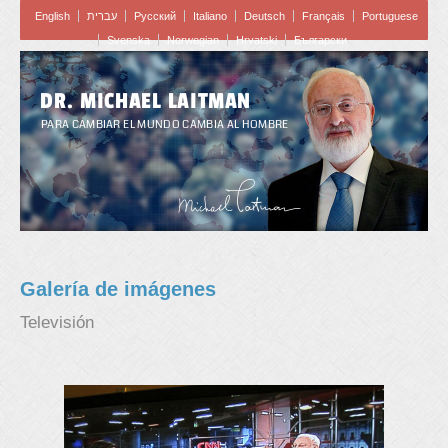
English
עברית
Pусский
Italiano
Deutsch
Français
Portuguese
Svenska
Norwegian
Hrvatski
Български
DR. MICHAEL LAITMAN
PARA CAMBIAR EL MUNDO CAMBIA AL HOMBRE
Galería de imágenes
Televisión